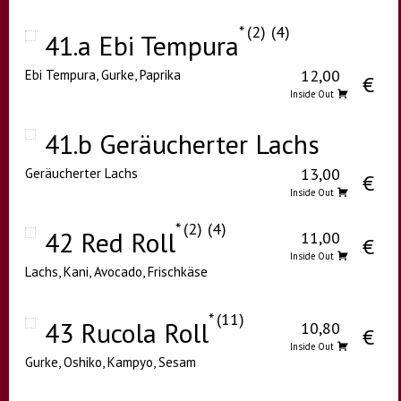
2
4
41.a Ebi Tempura
12,00
Ebi Tempura, Gurke, Paprika
€
Inside Out
41.b Geräucherter Lachs
13,00
Geräucherter Lachs
€
Inside Out
2
4
42 Red Roll
11,00
€
Inside Out
Lachs, Kani, Avocado, Frischkäse
11
43 Rucola Roll
10,80
€
Inside Out
Gurke, Oshiko, Kampyo, Sesam