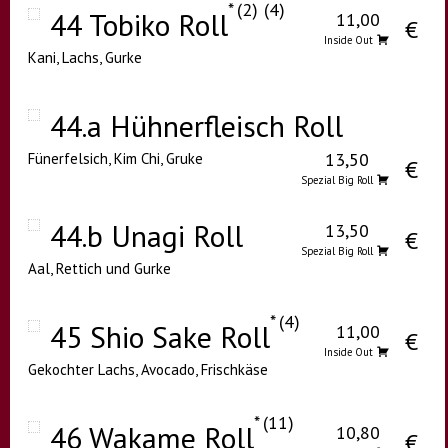
2
4
44 Tobiko Roll
11,00
€
Inside Out
Kani, Lachs, Gurke
44.a Hühnerfleisch Roll
13,50
Fünerfelsich, Kim Chi, Gruke
€
Spezial Big Roll
44.b Unagi Roll
13,50
€
Spezial Big Roll
Aal, Rettich und Gurke
4
45 Shio Sake Roll
11,00
€
Inside Out
Gekochter Lachs, Avocado, Frischkäse
11
46 Wakame Roll
10,80
€